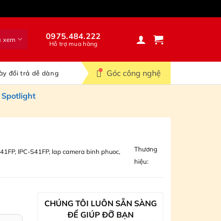
0975.484.222
ã xem
Hỗ trợ mua hàng
Góc công nghệ
ày đổi trả dễ dàng
Spotlight
Thương
S41FP
,
IPC-S41FP
,
lap camera binh phuoc
,
hiệu:
CHÚNG TÔI LUÔN SẴN SÀNG
ĐỂ GIÚP ĐỠ BẠN