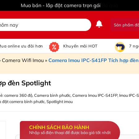
Mua bán - lắp đặt camera trọn gói
Bỏ qua
Sản phẩm đ
ua online ưu đãi hơn
Khuyến mãi HOT
7 ng
»
Camera Wifi Imou
»
Camera Imou IPC-S41FP Tích hợp đèn 
p đèn Spotlight
ẻ:
camera 360 độ
,
Camera bình phước
,
Camera Imou IPC-S41FP
,
Imou IPC-
p đặt camera bình phước
,
Spotlight imou
CHÍNH SÁCH BẢO HÀNH
Nhập số điện thoại để được báo giá tốt nhất