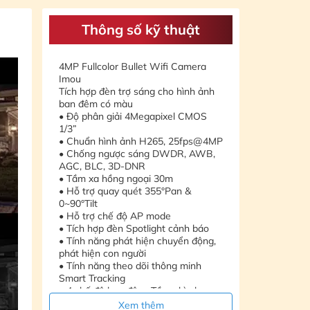
Thông số kỹ thuật
4MP Fullcolor Bullet Wifi Camera
Imou
Tích hợp đèn trợ sáng cho hình ảnh
ban đêm có màu
• Độ phân giải 4Megapixel CMOS
1/3”
• Chuẩn hình ảnh H265, 25fps@4MP
• Chống ngược sáng DWDR, AWB,
AGC, BLC, 3D-DNR
• Tầm xa hồng ngoại 30m
• Hỗ trợ quay quét 355°Pan &
0~90°Tilt
• Hỗ trợ chế độ AP mode
• Tích hợp đèn Spotlight cảnh báo
• Tính năng phát hiện chuyển động,
phát hiện con người
• Tính năng theo dõi thông minh
Smart Tracking
• 4 chế độ ban đêm: Tầm nhìn ban
đêm thông minh, tầm nhìn ban đêm
Xem thêm