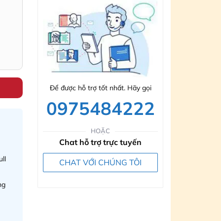
Để được hỗ trợ tốt nhất. Hãy gọi
0975484222
HOẶC
Chat hỗ trợ trực tuyến
ll
CHAT VỚI CHÚNG TÔI
ng