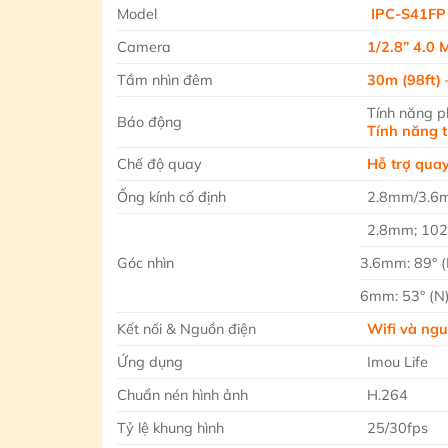
Model
IPC-S41FP
Camera
1/2.8” 4.0
Tầm nhìn đêm
30m (98ft)
Tính năng p
Báo động
Tính năng 
Chế độ quay
Hỗ trợ quay
Ống kính cố định
2.8mm/3.
2.8mm; 102°
Góc nhìn
3.6mm: 89° (N
6mm: 53° (N),
Kết nối & Nguồn điện
Wifi và ng
Ứng dụng
Imou Life
Chuẩn nén hình ảnh
H.264
Tỷ lệ khung hình
25/30fps