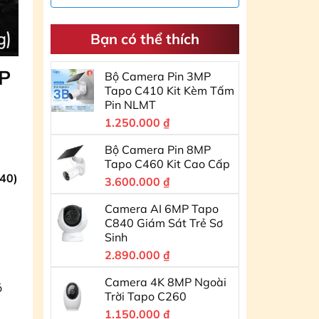
hồng ngoại, tầm nhìn ban đêm có
màu, tắt tầm nhìn ban đêm.
• Ống kính cố định 3.6mm
Bạn có thể thích
• Tích hợp Mic
• Hỗ trợ khe cắm thẻ nhớ Micro SD,
Max 256GB
FP
Bộ Camera Pin 3MP
• Nguồn DC12V 1A
Tapo C410 Kit Kèm Tấm
• Chất liệu vỏ plastic. Chuẩn chống
Pin NLMT
nước IP66
1.250.000
₫
Bộ Camera Pin 8MP
Tapo C460 Kit Cao Cấp
40)
3.600.000
₫
Camera AI 6MP Tapo
C840 Giám Sát Trẻ Sơ
Sinh
2.890.000
₫
Camera 4K 8MP Ngoài
ó
Trời Tapo C260
1.150.000
₫