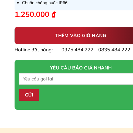
Chuẩn chống nước IP66
1.250.000
₫
THÊM VÀO GIỎ HÀNG
Hotline đặt hàng:
0975.484.222 – 0835.484.222
YÊU CẦU BÁO GIÁ NHANH