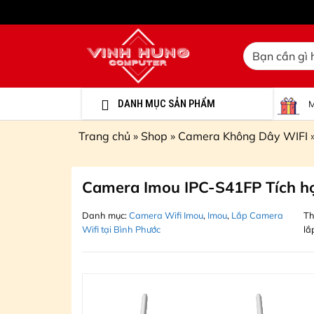
Chuyển
Tìm
đến
kiếm:
nội
dung
DANH MỤC SẢN PHẨM
M
Trang chủ
»
Shop
»
Camera Không Dây WIFI
Camera Imou IPC-S41FP Tích hợ
Danh mục:
Camera Wifi Imou
,
Imou
,
Lắp Camera
Th
Wifi tại Bình Phước
lắ