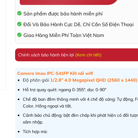
Sản phẩm được bảo hành miễn phí
Đổi Và Bảo Hành Cực Dễ, Chỉ Cần Số Điện Thoại
Giao Hàng Miễn Phí Toàn Việt Nam
Chính sách bảo hành tiện lợi
(Xem chi tiết)
Camera Imou IPC-S41FP Kết nối wifi
Độ phân giải
1/2.8” 4.0 Megapixel QHD (2560 x 1440)
Hỗ trợ quay quét: ngang 0-355°, dọc 0-90°
Chế độ ban đêm thông minh với 4 chế độ sáng: Tự động, Fu
Color, Hồng ngoại và tắt.
Cảnh báo chủ động: bật đèn chớp khi phát hiện có đối tượ
xâm nhập.
Tích hợp mic