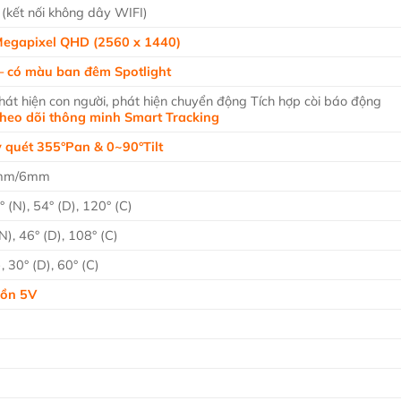
(kết nối không dây WIFI)
 Megapixel QHD (2560 x 1440)
 – có màu ban đêm Spotlight
hát hiện con người, phát hiện chuyển động Tích hợp còi báo động
theo dõi thông minh Smart Tracking
 quét 355°Pan & 0~90°Tilt
6mm/6mm
 (N), 54° (D), 120° (C)
), 46° (D), 108° (C)
 30° (D), 60° (C)
uồn 5V