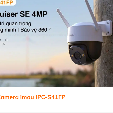
t Camera imou IPC-S41FP