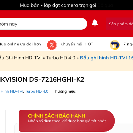
Mua bán - lắp đặt camera trọn gói
Bỏ qua
Sản phẩm đ
ua online ưu đãi hơn
Khuyến mãi HOT
7 ng
u Ghi Hình HD-TVI
»
Turbo HD 4.0
»
Đầu ghi hình HD-TVI 
 HIKVISION DS-7216HGHI-K2
 Hình HD-TVI
,
Turbo HD 4.0
Thương hiệu:
CHÍNH SÁCH BẢO HÀNH
Nhập số điện thoại để được báo giá tốt nhất