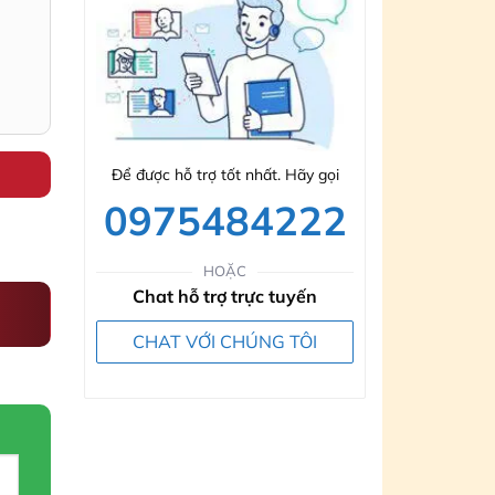
Để được hỗ trợ tốt nhất. Hãy gọi
0975484222
HOẶC
Chat hỗ trợ trực tuyến
CHAT VỚI CHÚNG TÔI