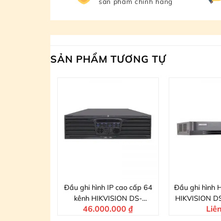
sản phẩm chính hãng
SẢN PHẨM TƯƠNG TỰ
D-TVI 8 kênh
Đầu ghi hình IP cao cấp 64
Đầu ghi hình 
S-7208HUHI-
kênh HIKVISION DS-
HIKVISION D
 hệ
46.000.000
₫
Liê
/P
9664NI-I16
K