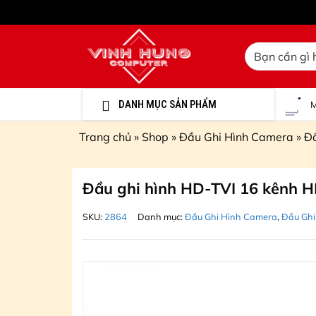
Chuyển
Tìm
đến
kiếm:
nội
dung
DANH MỤC SẢN PHẨM
M
Trang chủ
»
Shop
»
Đầu Ghi Hình Camera
»
Đầ
Đầu ghi hình HD-TVI 16 kênh
SKU:
2864
Danh mục:
Đầu Ghi Hình Camera
,
Đầu Ghi