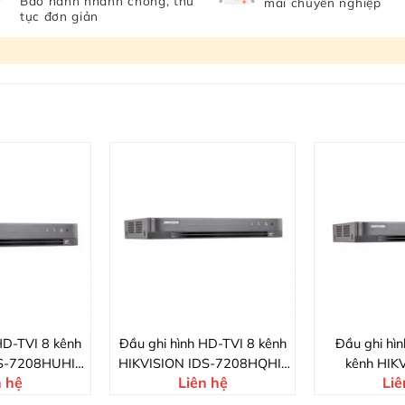
Bảo hành nhanh chóng, thủ
mãi chuyên nghiệp
tục đơn giản
HD-TVI 8 kênh
Đầu ghi hình HD-TVI 8 kênh
Đầu ghi hì
S-7208HUHI-
HIKVISION IDS-7208HQHI-
kênh HIK
n hệ
Liên hệ
Liê
2
M1/S
7224H