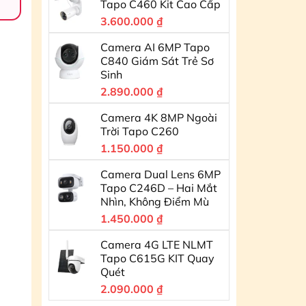
Tapo C460 Kit Cao Cấp
3.600.000
₫
Camera AI 6MP Tapo
C840 Giám Sát Trẻ Sơ
Sinh
2.890.000
₫
Camera 4K 8MP Ngoài
Trời Tapo C260
1.150.000
₫
Camera Dual Lens 6MP
Tapo C246D – Hai Mắt
Nhìn, Không Điểm Mù
1.450.000
₫
Camera 4G LTE NLMT
Tapo C615G KIT Quay
Quét
2.090.000
₫