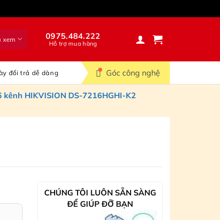
0975.484.222
ã xem
Hỗ trợ mua hàng
Góc công nghệ
ày đổi trả dễ dàng
16 kênh HIKVISION DS-7216HGHI-K2
CHÚNG TÔI LUÔN SẴN SÀNG
ĐỂ GIÚP ĐỠ BẠN