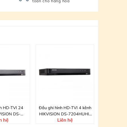
toàn cho hàng hóa
nh HD-TVI 24
Đầu ghi hình HD-TVI 4 kênh
VISION DS-
HIKVISION DS-7204HUHI-
n hệ
Liên hệ
GHI-K2
K1/ALARM